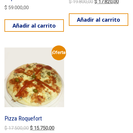
El precio original e
El prec
$
19.800,00
$
17.820,00
$
59.000,00
Añadir al carrito
Añadir al carrito
¡Oferta!
Pizza Roquefort
El precio original era: $ 17.500,00.
El precio actual es: $ 15.750,00.
$
17.500,00
$
15.750,00