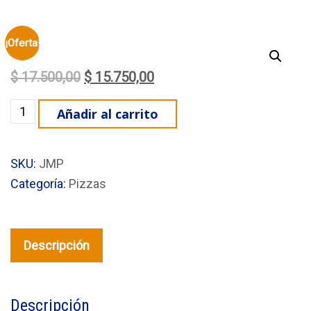
¡Oferta!
El precio original era: $ 17.500,00.
El precio actual es: $ 15.7
$
17.500,00
$
15.750,00
Pizza Calabresa cantidad
Añadir al carrito
SKU:
JMP
Categoría:
Pizzas
Descripción
Descripción