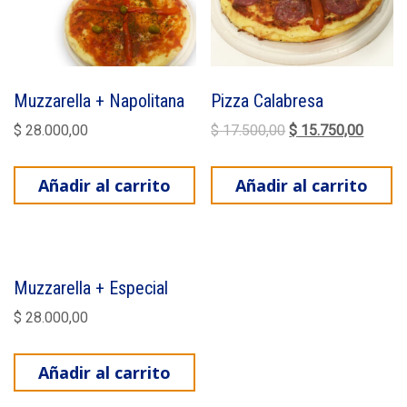
Muzzarella + Napolitana
Pizza Calabresa
El precio original e
El prec
$
28.000,00
$
17.500,00
$
15.750,00
Añadir al carrito
Añadir al carrito
Muzzarella + Especial
$
28.000,00
Añadir al carrito