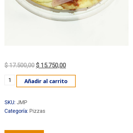
El precio original era: $ 17.500,00.
El precio actual es: $ 15.7
$
17.500,00
$
15.750,00
Pizza Especial cantidad
Añadir al carrito
SKU:
JMP
Categoría:
Pizzas