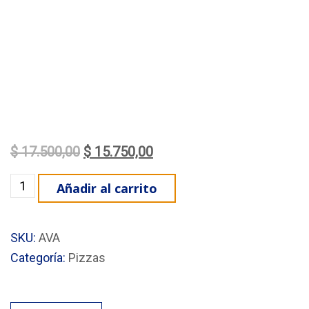
El precio original era: $ 17.500,00.
El precio actual es: $ 15.7
$
17.500,00
$
15.750,00
Pizza Fugazzeta cantidad
Añadir al carrito
SKU:
AVA
Categoría:
Pizzas