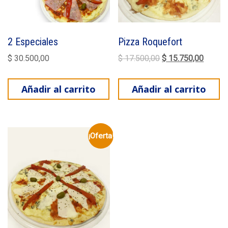
2 Especiales
Pizza Roquefort
El precio original e
El prec
$
30.500,00
$
17.500,00
$
15.750,00
Añadir al carrito
Añadir al carrito
¡Oferta!